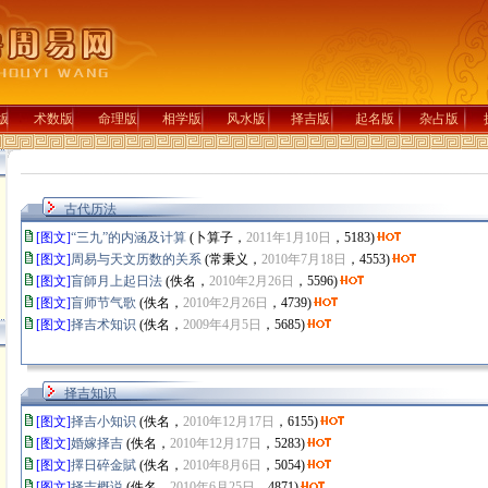
版
术数版
命理版
相学版
风水版
择吉版
起名版
杂占版
古代历法
[图文]
“三九”的内涵及计算
(卜算子，
2011年1月10日
，5183)
[图文]
周易与天文历数的关系
(常秉义，
2010年7月18日
，4553)
[图文]
盲師月上起日法
(佚名，
2010年2月26日
，5596)
[图文]
盲师节气歌
(佚名，
2010年2月26日
，4739)
[图文]
择吉术知识
(佚名，
2009年4月5日
，5685)
择吉知识
[图文]
择吉小知识
(佚名，
2010年12月17日
，6155)
[图文]
婚嫁择吉
(佚名，
2010年12月17日
，5283)
[图文]
擇日碎金賦
(佚名，
2010年8月6日
，5054)
[图文]
择吉概说
(佚名，
2010年6月25日
，4871)