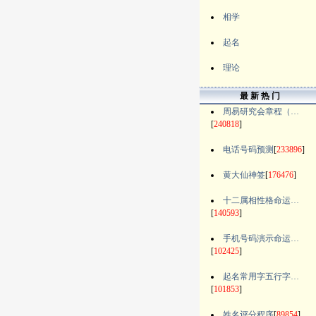
相学
起名
理论
最 新 热 门
周易研究会章程（…
[
240818
]
电话号码预测
[
233896
]
黄大仙神签
[
176476
]
十二属相性格命运…
[
140593
]
手机号码演示命运…
[
102425
]
起名常用字五行字…
[
101853
]
姓名评分程序
[
89854
]