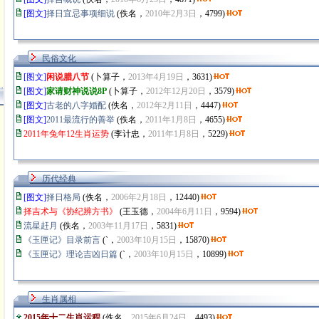
[图文]
择日宜忌事项细说
(佚名，
2010年2月3日
，4799)
民俗文化
[图文]
闲说腊八节
(卜算子，
2013年4月19日
，3631)
[图文]
家请财神说说8P
(卜算子，
2012年12月20日
，3579)
[图文]
古老的八字婚配
(佚名，
2012年2月11日
，4447)
[图文]
2011最流行的善举
(佚名，
2011年1月8日
，4655)
2011年兔年12生肖运势
(李计忠，
2011年1月8日
，5229)
历代经典
[图文]
择日格局
(佚名，
2006年2月18日
，12440)
择吉术与《协纪辨方书》
(王玉德，
2004年6月11日
，9594)
流星赶月
(佚名，
2003年11月17日
，5831)
《玉匣记》目录前言
(`，
2003年10月15日
，15870)
《玉匣记》理论吉凶日篇
(`，
2003年10月15日
，10899)
生肖属相
2015年十二生肖运程
(佚名，
2015年6月24日
，4493)