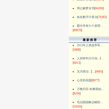
周公解梦全书
[
84200
]
姓名数字计算法
[
70385
]
图示学有六个原理…
[
69979
]
最 新 推 荐
2015年人类战争军…
[
5808
]
人间审判大行动-【…
[
6013
]
无为而治 【…
[
6605
]
心灵的花园
[
8077
]
万教归宗-科教萌始…
[
8256
]
毛治国战略运畴的…
[
10505
]