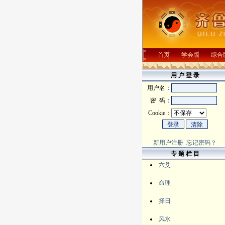
首页
学会版
综合
用 户 登 录
用户名：
密 码：
Cookie：
新用户注册
忘记密码？
专 题 栏 目
六爻
命理
择日
风水