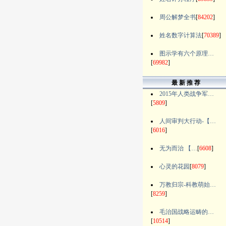
周公解梦全书
[
84202
]
姓名数字计算法
[
70389
]
图示学有六个原理…
[
69982
]
最 新 推 荐
2015年人类战争军…
[
5809
]
人间审判大行动-【…
[
6016
]
无为而治 【…
[
6608
]
心灵的花园
[
8079
]
万教归宗-科教萌始…
[
8259
]
毛治国战略运畴的…
[
10514
]