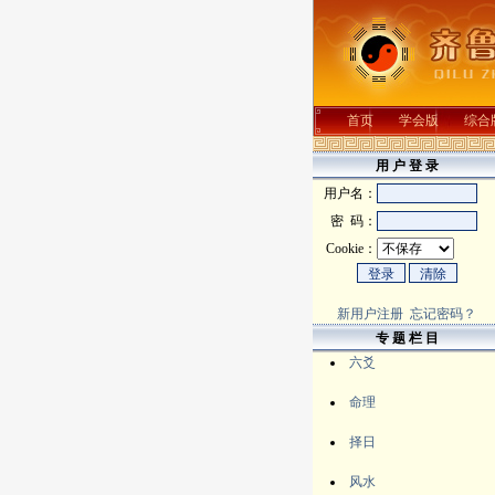
首页
学会版
综合
用 户 登 录
用户名：
密 码：
Cookie：
新用户注册
忘记密码？
专 题 栏 目
六爻
命理
择日
风水