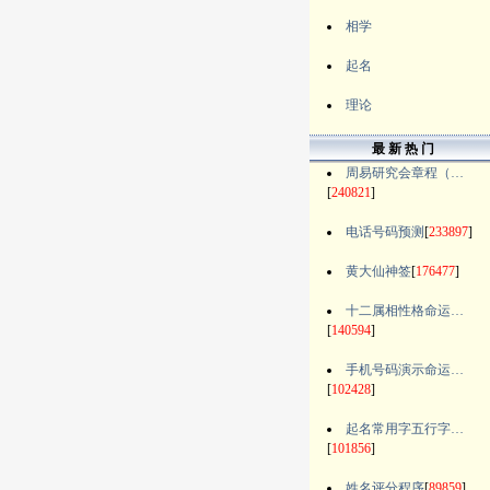
相学
起名
理论
最 新 热 门
周易研究会章程（…
[
240821
]
电话号码预测
[
233897
]
黄大仙神签
[
176477
]
十二属相性格命运…
[
140594
]
手机号码演示命运…
[
102428
]
起名常用字五行字…
[
101856
]
姓名评分程序
[
89859
]