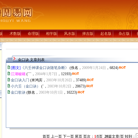
版
术数版
命理版
相学版
风水版
择吉版
起名版
杂占版
金口诀 文章列表
[图文]
《六壬神课金口诀随笔杂断》
(佚名，
2009年1月24日
，6824)
江湖秘籍
(```，
2004年1月7日
，12193)
金口诀入门
(米鸿宾，
2003年10月26日
，37489)
小六壬（金口诀）
(`，
2003年10月2日
，20673)
金口歌诀
(轶名，
2003年10月1日
，10223)
首页 上一页 下一页 尾页 页次：
1
/1
页
20
篇文章/页 转到：