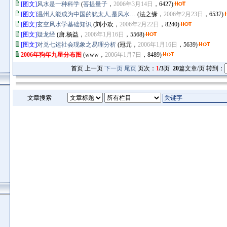
[图文]
风水是一种科学
(
菩提量子
，
2006年3月14日
，6427)
[图文]
温州人能成为中国的犹太人,是风水…
(法之缘，
2006年2月23日
，6537)
[图文]
玄空风水学基础知识
(刘小欢，
2006年2月22日
，8240)
[图文]
疑龙经
(唐.杨益，
2006年1月16日
，5568)
[图文]
对兑七运社会现象之易理分析
(冠元，
2006年1月16日
，5639)
2006年狗年九星分布图
(www，
2006年1月7日
，8489)
首页 上一页
下一页
尾页
页次：
1
/3
页
20
篇文章/页 转到：
文章搜索