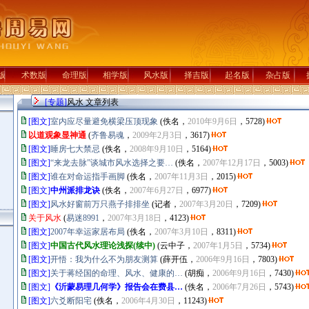
版
术数版
命理版
相学版
风水版
择吉版
起名版
杂占版
[专题]
风水 文章列表
[图文]
室内应尽量避免横梁压顶现象
(佚名，
2010年9月6日
，5728)
以道观象显神通
(
齐鲁易魂
，
2009年2月3日
，3617)
[图文]
睡房七大禁忌
(佚名，
2008年9月10日
，5164)
[图文]
“来龙去脉”谈城市风水选择之要…
(佚名，
2007年12月17日
，5003)
[图文]
谁在对命运指手画脚
(佚名，
2007年11月3日
，2015)
[图文]
中州派排龙诀
(佚名，
2007年6月27日
，6977)
[图文]
风水好窗前万只燕子排排坐
(记者，
2007年3月20日
，7209)
关于风水
(
易迷8991
，
2007年3月18日
，4123)
[图文]
2007年幸运家居布局
(佚名，
2007年3月10日
，8311)
[图文]
中国古代风水理论浅探(续中)
(云中子，
2007年1月5日
，5734)
[图文]
开悟：我为什么不为朋友测算
(薛开伍，
2006年9月16日
，7803)
[图文]
关于蒋经国的命理、风水、健康的…
(胡痴，
2006年9月16日
，7430)
[图文]
《沂蒙易理几何学》报告会在费县…
(佚名，
2006年7月26日
，5743)
[图文]
六爻断阳宅
(佚名，
2006年4月30日
，11243)