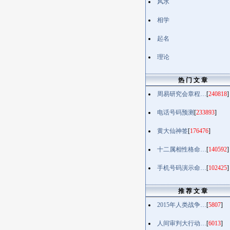
风水
相学
起名
理论
热 门 文 章
周易研究会章程…
[
240818
]
电话号码预测
[
233893
]
黄大仙神签
[
176476
]
十二属相性格命…
[
140592
]
手机号码演示命…
[
102425
]
推 荐 文 章
2015年人类战争…
[
5807
]
人间审判大行动…
[
6013
]