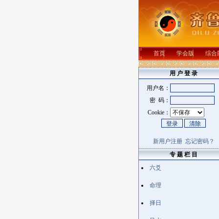
首页
学会版
综合
用 户 登 录
用户名：
密 码：
Cookie：
新用户注册
忘记密码？
专 题 栏 目
六爻
命理
择日