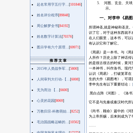
5.
河图、玄圭、天球
起名常用字五行字…
[
101846
]
示。
姓名评分程序
[
89848
]
一、对李申《易图
周公解梦全书
[
84192
]
所谓神圣
,就是神秘和圣灵
识了它，对于这种东西就不
姓名数字计算法
[
70376
]
在人们眼里，这本书，可以
有认识它和了解它。
图示学有六个原理…
[
69971
]
《周易》是一本书。与《周
人所作？历史上除了神话传
推 荐 文 章
的是很古很古的时候，黄河
一本神书，叫作洛书。现代
2015年人类战争军…
[
5800
]
认识《周易》，打破笼罩在
生的大作《易图考》，可谓
人间审判大行动-【…
[
6008
]
李申先生有以下重要结论：
无为而治 【…
[
6600
]
黑白点阵《河图》、《洛书
心灵的花园
[
8069
]
它不是与先秦或秦汉时代所
《尚书．顾命》篇中的《河
万教归宗-科教萌始…
[
8252
]
为上帝所赐，后来则成为了
毛治国战略运畴的…
[
10502
]
……
中国龙脉风水理论…
[
17275
]