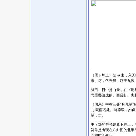
（震下坤上）复 亨出
来、厉，亿丧贝，跻于九陵
昼日、日中是白天，在《周
号重叠组成的。而震卦、离
《周易》中有三处
“月几望
九 既雨既处。尚德载，妇
望，吉。
中孚卦的符号是兑下巽上，
符号是出现在八卦图的北半
回的时间变化。