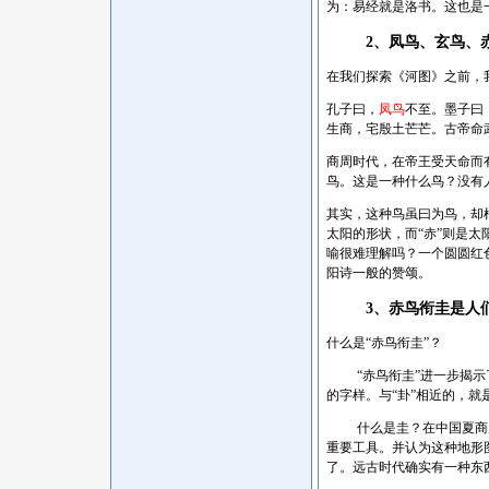
为：易经就是洛书。这也是
2、凤鸟、玄鸟、
在我们探索《河图》之前，
孔子曰，
凤鸟
不至。墨子曰
生商，宅殷土芒芒。古帝命
商周时代，在帝王受天命而
鸟。这是一种什么鸟？没有
其实，这种鸟虽曰为鸟，却
太阳的形状，而“赤”则是
喻很难理解吗？一个圆圆红
阳诗一般的赞颂。
3、赤鸟衔圭是人
什么是
“赤鸟衔圭”？
“赤鸟衔圭”进一步揭
的字样。与“卦”相近的，就
什么是圭？在中国夏商
重要工具。并认为这种地形
了。远古时代确实有一种东