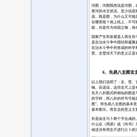
河图：河图既然说是河图，
黄河的水文状况。至少说是
器。既是图，为什么又可能
在哪里呢？画上纸上，不可
能，但是作为传国之物，保
国家产生和发展是人类生存
是在治水斗争中团结和凝聚
在治水斗争中所形成的科学
责。圭璧传天下的意义正是
6、先易八圭图玄
以上我们说明了：圭、璧、
物。应该说，这些圭尺上是
先天八卦图式样相似的图是
的字样，而八卦的符号可能
图”。而先易八圭图的基本
基本图示。而玄圭的意义主
卦是由圭与卜两个字合成的
什么在《周易》或《尚书》
候还没有用圭尺进行占卜的