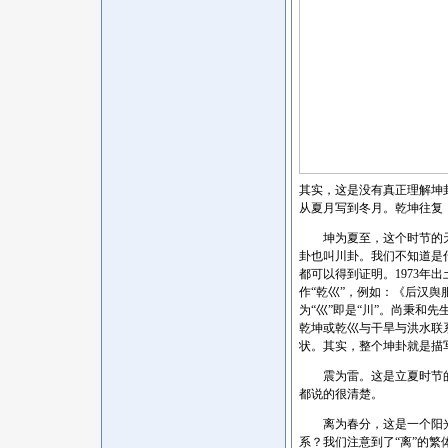
其实，这是没有真正理解坤
从夏月写到冬月。乾坤往复
坤为夏至，这个时节的天
卦也叫川卦。我们不知道是
都可以得到证明。1973年
作“乾巛”，例如：《后汉舆
为“巛”即是“川”。尚秉和
乾坤或乾巛与干旱与洪水联系
状。其实，整个坤卦就是描
震为雷。这是立夏时节的
都说的很清楚。
离为春分，这是一个阳光
系？我们注意到了“离”的繁