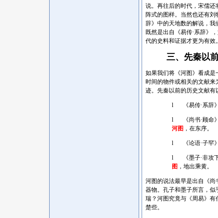
说。再往后的时代，宋儒还
阵式的图样。当然也还有刘
辞》中的天地数的解说，我
既然是出自《易传·系辞》
代的史料和证据才更为有效
三、先秦以
如果我们将《河图》看成是
时间的物件或相关的文献来
迹。先秦以前的历史文献有
l
《易传
·系辞
l
《尚书
·顾命
河图
，在东序。
l
《论语
·子罕
l
《墨子
·非攻
图
，地出乘黄。
河图的说法最早是出自《尚
器物。孔子和墨子所言，似
瑞？河图究竟与《周易》有
楚些。