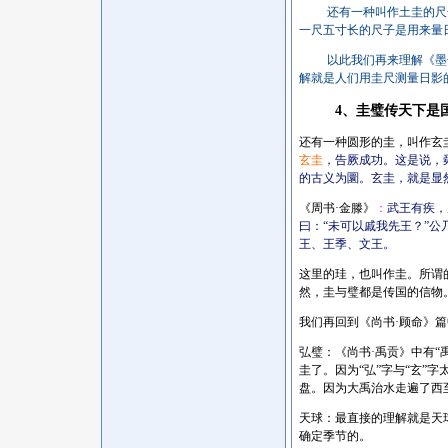
还有一种叫作土圭的尺
一尺五寸长的尺子是用来量
以此我们再来理解《墨
解就是人们用圭尺测量日影
4、圭璧传天下是
还有一种圆形的圭，叫作玄
玄圭
，告厥成功。这是说，
的古义为圜。玄圭，就是显
《周书
·金滕》
：
武王有疾，
曰：“未可以戚我先王？”
王、王季、文王。
这里的珪，也叫作圭。所谓
然，圭与璧都是传国的信物
我们再回到《尚书
·顾命》
弘璧：《尚书
·禹贡》中有
圭了。因为“弘”字与“玄”
盘。因为大禹治水走遍了西
天球：最直接的理解就是天
确定季节的。