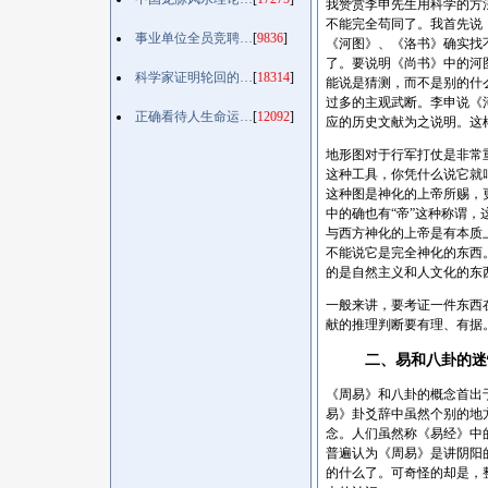
我赞赏李申先生用科学的方
不能完全苟同了。我首先说
事业单位全员竞聘…
[
9836
]
《河图》、《洛书》确实找
了。要说明《尚书》中的河
科学家证明轮回的…
[
18314
]
能说是猜测，而不是别的什
过多的主观武断。李申说《
正确看待人生命运…
[
12092
]
应的历史文献为之说明。这
地形图对于行军打仗是非常
这种工具，你凭什么说它就
这种图是神化的上帝所赐，
中的确也有“帝”这种称谓
与西方神化的上帝是有本质
不能说它是完全神化的东西
的是自然主义和人文化的东
一般来讲，要考证一件东西
献的推理判断要有理、有据
二、易和八卦的迷
《周易》和八卦的概念首出
易》卦爻辞中虽然个别的地
念。人们虽然称《易经》中
普遍认为《周易》是讲阴阳
的什么了。可奇怪的却是，