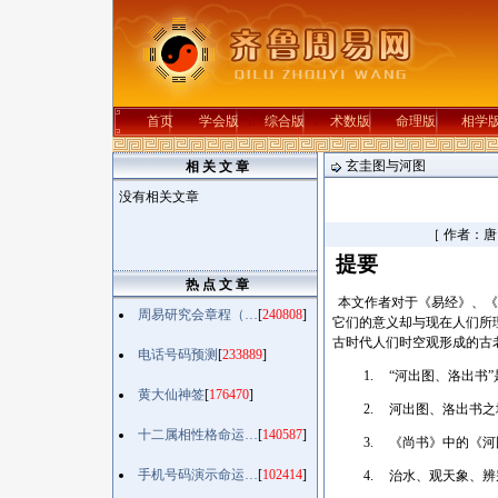
首页
学会版
综合版
术数版
命理版
相学
玄圭图与河图
相 关 文 章
没有相关文章
［ 作者：
提要
热 点 文 章
本文作者对于《易经》、
周易研究会章程（…
[
240808
]
它们的意义却与现在人们所
古时代人们时空观形成的古
电话号码预测
[
233889
]
1.
“河出图、洛出书
黄大仙神签
[
176470
]
2.
河出图、洛出书
十二属相性格命运…
[
140587
]
3.
《尚书》中的《河
手机号码演示命运…
[
102414
]
4.
治水、观天象、辨