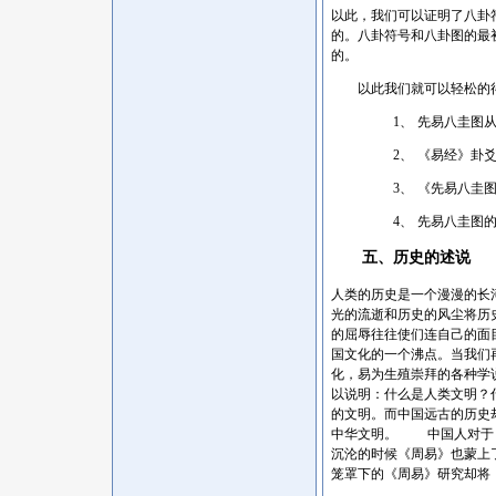
以此，我们可以证明了八卦
的。八卦符号和八卦图的最
的。
以此我们就可以轻松的得
1、
先易八圭图
2、
《易经》卦
3、
《先易八圭
4、
先易八圭图
五、历史的述说
人类的历史是一个漫漫的长
光的流逝和历史的风尘将历
的屈辱往往使们连自己的面
国文化的一个沸点。当我们
化，易为生殖崇拜的各种学
以说明：什么是人类文明？
的文明。而中国远古的历史
中华文明。 中国人对于《
沉沦的时候《周易》也蒙上
笼罩下的《周易》研究却将