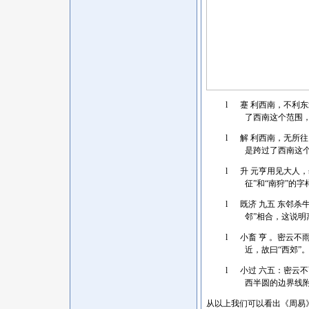
l
蹇 利西南，不利
了西南这个范围
l
解 利西南，无所
是跨过了西南这
l
升 元亨用见大人
征”和“南狩”的
l
既济 九五 东邻
邻”相合，这说明
l
小畜 亨 。密云
近，故曰
“西郊”
l
小过 六五：密云
西半圆的边界线
从以上我们可以看出《周易