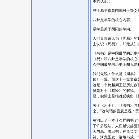
本的认识：
整个易学都是围绕对于卦爻
八卦是易学的核心内容。
易学是关于阴阳的学问。
人们又普遍认为《周易》的
去认识《周易》，却无从知
《尚书》是中国最早的历史
《易》和八卦是易学的核心
么中国最早的历史上却无易
我们先说：什么是《周易》
传》十翼。而这十一篇文章
这是一个跨越周王朝历史数
翼是对于《易经》的解说。
经，实际上是很难反映出《
关于《河图》、《洛书》与
之。”这句话的直意是说：
黄河出了一本什么样的书？
了许多说法。人们越说越荒
天与禹。洛出书，神龟负文
符。河龙图发，洛龟书成。