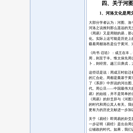
四、关于河
1、河洛文化是周
大部分学者认为：河图、洛
河洛之说推到那么遥远的无
《周易》又是周朝的易，那
化。实际上这可能是历史上
载着周都洛邑是位于黄河、
《尚书
·召诰》：成王在丰
周，则至于丰。惟太保先周
卜，则经营。越三日庚戌，
这些话是说：周成王时欲迁
的汇合处。周都是奠基于黄
了《系辞》中所说的河出图
代。周公旦――中国最伟大
易》的始祖，并不是简单的
《周易》的卦爻辞与《河图
的时代和周公其人有关。我
更有力的历史文献进一步加
关于《易经》即周易的卦爻
一步证明《易经》是出自周
公辅政的时代。如果，我们