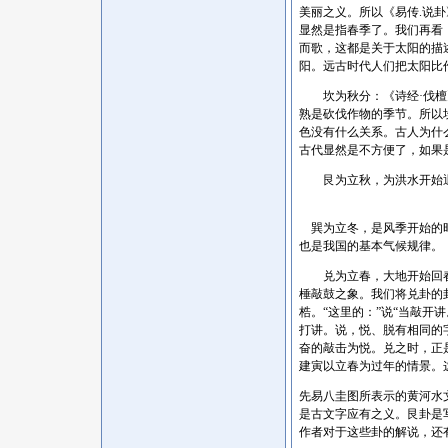
美丽之义。所以《易传.说
显然是指春季了。我们再看
而歌，这都是关于太阳的描
阳。远古时代人们把太阳比
坎为秋分：《诗经
·伐
熟是砍伐作物的季节。所以
色没有什么关系。古人为什
古代显然是不方便了，如果
艮为立秋，为洪水开始退
巽为立冬，是风季开始的
也是我国的基本气候规律。
兑为立春，大地开始回春
棰敲鼓之象。我们将兑卦的
梏。“这里的：”说“当敲开
打讲。说，悦、脱有相同的
奋的敲击为悦。兑之时，正
建寅以立春为过年的情景。
先易八圭图所表示的黄河水
是古文字应有之义。艮卦是
作者对于这些卦的解说，还