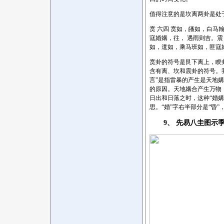
值得注意的是坎离两卦是处
贲 六四 贲如，皤如，白马
寇婚媾，往， 遇雨则吉。震
如，邅如，乘马班如，匪寇
贲卦的符号是艮下离上，睽
含有离、坎和震卦的符号。
言”是指雷暴的产生是天地
的原因。天地媾合产生万物
日出和日落之时，这种“婚媾
思。“婚”字右半部分是“昏
9、 先易八圭图示