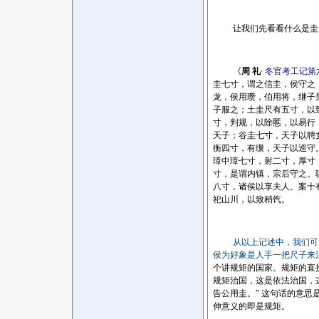
让我们先看看什么是圭
《
周 礼
·
冬官考工记第
圭七寸，谓之信圭，侯守之
龙，侯用瓒，伯用将，继子
子服之；土圭尺有五寸，以
寸，判规，以除慝，以易行
天子；谷圭七寸，天子以聘
衡四寸，有缫，天子以巡守
璋中璋七寸，射二寸，厚寸
寸，是谓内镇，宗后守之。
八寸，诸侯以享夫人。案十
祀山川，以致稍饩。
从以上记述中，我们可
侯为好象是人手一把尺子来
个讲规矩的国家。规矩的直
规矩治国，这是依法治国，
告公用圭。” 这句话的意思
伸意义的即是规矩。