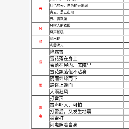
红色的云、白色的云出现
云
青云、黑云出现
云、雾飘游
风吹人的衣服
风
风声如吼
虹出现
虹
彩霞满天
降霜雪
雪花落在身上
雪
雪落在屋内、庭院里
雪花飘落但不沾身
阴雨绵绵而下
路途上逢而
雨
大雨狂风
打雷声
雷声吓人、可怕
雷
打雷后，又发生地震
电
被雷打
闪电照着自身