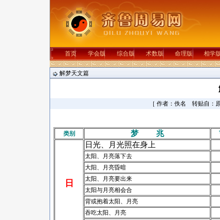
首页
学会版
综合版
术数版
命理版
相学
解梦天文篇
［ 作者：佚名 转贴自：原
梦 兆
类别
日光、月光照在身上
太阳、月亮落下去
大阳、月亮昏暗
太阳、月亮要出来
日
太阳与月亮相会合
背或抱着太阳、月亮
吞吃太阳、月亮