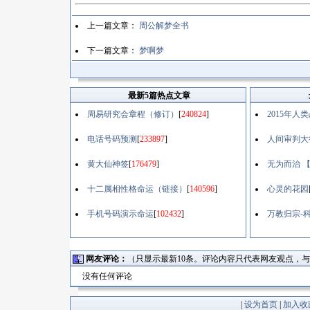
上一篇文章：
周公解梦全书
下一篇文章：
梦啊梦
最新5篇热点文章
周易研究会章程（修订）
[
240824
]
2015年
电话号码预测
[
233897
]
人间审判大
黄大仙神签
[
176479
]
无为而治 
十二属相性格命运（链接）
[
140596
]
心灵的花园
手机号码演示命运
[
102432
]
万教归宗-
网友评论：
（只显示最新10条。评论内容只代表网友观点，
没有任何评论
|
设为首页
|
加入收