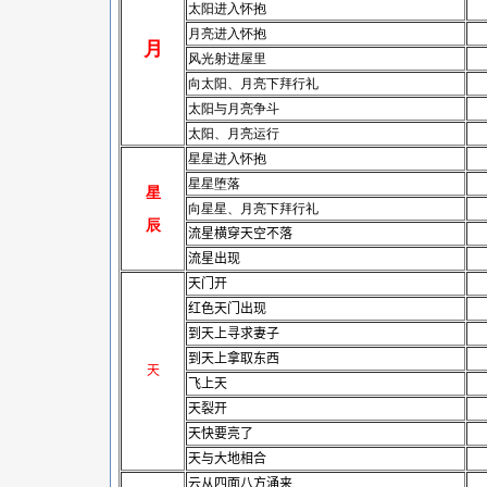
太阳进入怀抱
月亮进入怀抱
月
风光射进屋里
向太阳、月亮下拜行礼
太阳与月亮争斗
太阳、月亮运行
星星进入怀抱
星星堕落
星
向星星、月亮下拜行礼
辰
流星横穿天空不落
流星出现
天门开
红色天门出现
到天上寻求妻子
到天上拿取东西
天
飞上天
天裂开
天快要亮了
天与大地相合
云从四面八方涌来